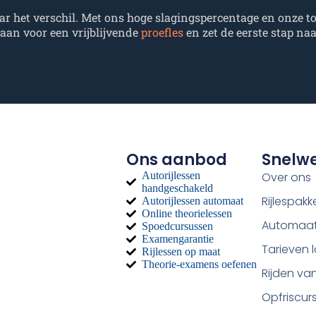
ar het verschil. Met ons hoge slagingspercentage en onze t
 aan voor een vrijblijvende
proefles
en zet de eerste stap naa
Ons aanbod
Snelw
Autorijlessen
Over ons
handgeschakeld
Rijlespakk
Autorijlessen automaat
Online theorielessen
Automaat 
Spoedcursussen
Examengarantie
Tarieven 
Rijlessen op maat
Theorie-examens oefenen
Rijden van
Opfriscur