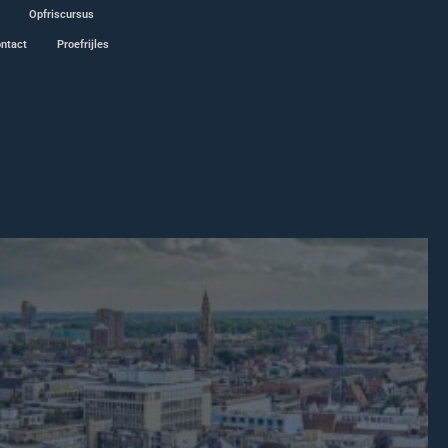
Opfriscursus
ntact
Proefrijles