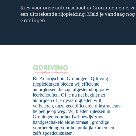
Kies voor onze autorijschool in Groningen en erva
een uitstekende rijopleiding. Meld je vandaag nog
Groningen.
Bij Autorijschool Groningen | Qdriving
rijopleidingen bieden wij efficiënte
autorijlessen die zijn afgestemd op jouw
leerbehoeften. Of je nu net begint met
autorijden of je rijvaardigheden wilt
verbeteren, onze gecertificeerde rijinstructeurs
helpen je op weg. Wij bieden rijlessen in
Groningen voor het B-rijbewijs zowel
handgeschakeld als automaat , grondige
voorbereiding voor het praktijkexamen, en
zelfs spoedcursussen.