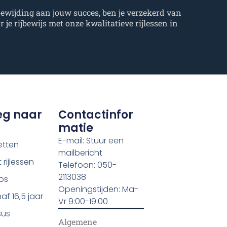
oewijding aan jouw succes, ben je verzekerd van
r je rijbewijs met onze kwalitatieve rijlessen in
eg naar
Contactinfor
Matie
E-mail: Stuur een
etten
mailbericht
rijlessen
Telefoon: 050-
2113038
los
Openingstijden: Ma-
af 16,5 jaar
Vr 9:00-19:00
sus
Algemene