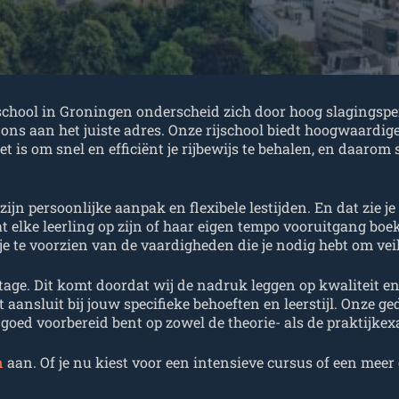
ijschool in Groningen onderscheid zich door hoog slagingspe
 ons aan het juiste adres. Onze rijschool biedt hoogwaardi
het is om snel en efficiënt je rijbewijs te behalen, en daaro
jn persoonlijke aanpak en flexibele lestijden. En dat zie je
dat elke leerling op zijn of haar eigen tempo vooruitgang b
 je te voorzien van de vaardigheden die je nodig hebt om vei
age. Dit komt doordat wij de nadruk leggen op kwaliteit en 
t aansluit bij jouw specifieke behoeften en leerstijl. Onze 
 je goed voorbereid bent op zowel de theorie- als de praktijke
n
aan. Of je nu kiest voor een intensieve cursus of een meer 